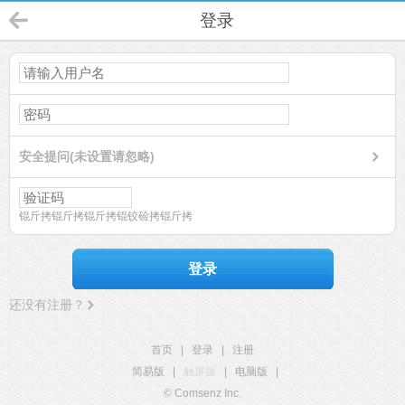
登录
安全提问(未设置请忽略)
锟斤拷锟斤拷锟斤拷锟铰硷拷锟斤拷
登录
还没有注册？
首页
|
登录
|
注册
简易版
|
触屏版
|
电脑版
|
© Comsenz Inc.