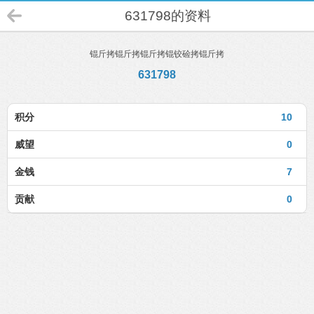
631798的资料
锟斤拷锟斤拷锟斤拷锟铰硷拷锟斤拷
631798
积分
10
威望
0
金钱
7
贡献
0